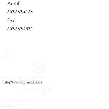
Anruf
307-367-4136
Fax
307-367-2578
Schreiben Sie uns eine E-Mail:
info@townofpinedale.us
MONTAG - FREITAG
8 - 17 UHR
69 Pinedale South Road
Postfach 709